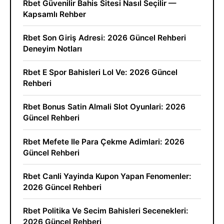
Rbet Güvenilir Bahis Sitesi Nasıl Seçilir —
Kapsamlı Rehber
Rbet Son Giriş Adresi: 2026 Güncel Rehberi
Deneyim Notları
Rbet E Spor Bahisleri Lol Ve: 2026 Güncel
Rehberi
Rbet Bonus Satin Almali Slot Oyunlari: 2026
Güncel Rehberi
Rbet Mefete Ile Para Çekme Adimlari: 2026
Güncel Rehberi
Rbet Canli Yayinda Kupon Yapan Fenomenler:
2026 Güncel Rehberi
Rbet Politika Ve Secim Bahisleri Secenekleri:
2026 Güncel Rehberi