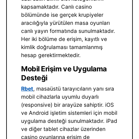
kapsamaktadır. Canlı casino
bölümünde ise gerçek krupiyeler
aracılığıyla yürütülen masa oyunları
canlı yayın formatında sunulmaktadır.
Her iki bölüme de erişim, kayıtlı ve
kimlik doğrulaması tamamlanmış
hesap gerektirmektedir.
Mobil Erişim ve Uygulama
Desteği
Rbet
, masaüstü tarayıcıların yanı sıra
mobil cihazlarla uyumlu duyarlı
(responsive) bir arayüze sahiptir. iOS
ve Android işletim sistemleri için mobil
uygulama desteği sunulmaktadır. iPad
ve diğer tablet cihazlar üzerinden
casino oyunlarına erişim de