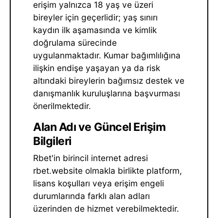
erişim yalnızca 18 yaş ve üzeri
bireyler için geçerlidir; yaş sınırı
kaydın ilk aşamasında ve kimlik
doğrulama sürecinde
uygulanmaktadır. Kumar bağımlılığına
ilişkin endişe yaşayan ya da risk
altındaki bireylerin bağımsız destek ve
danışmanlık kuruluşlarına başvurması
önerilmektedir.
Alan Adı ve Güncel Erişim
Bilgileri
Rbet'in birincil internet adresi
rbet.website olmakla birlikte platform,
lisans koşulları veya erişim engeli
durumlarında farklı alan adları
üzerinden de hizmet verebilmektedir.