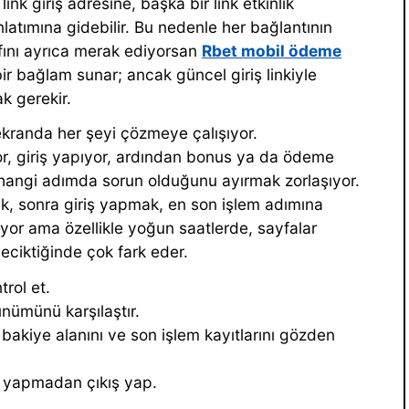
link giriş adresine, başka bir link etkinlik
atımına gidebilir. Bu nedenle her bağlantının
fını ayrıca merak ediyorsan
Rbet mobil ödeme
 bir bağlam sunar; ancak güncel giriş linkiyle
k gerekir.
kranda her şeyi çözmeye çalışıyor.
yor, giriş yapıyor, ardından bonus ya da ödeme
a hangi adımda sorun olduğunu ayırmak zorlaşıyor.
k, sonra giriş yapmak, en son işlem adımına
or ama özellikle yoğun saatlerde, sayfalar
ciktiğinde çok fark eder.
rol et.
nümünü karşılaştır.
, bakiye alanını ve son işlem kayıtlarını gözden
em yapmadan çıkış yap.