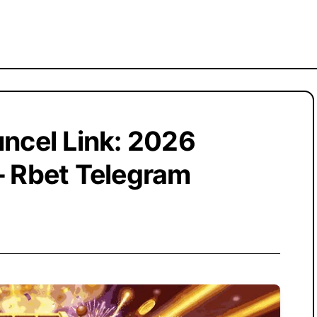
ncel Link: 2026
— Rbet Telegram