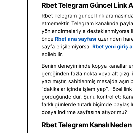
Rbet Telegram Güncel Link Ar
Rbet Telegram güncel link aramasında 
etmemektir. Telegram kanalında paylaş
yönlendirmeleriyle desteklenmiyorsa i
önce
Rbet ana sayfası
üzerinden hare
sayfa erişilemiyorsa,
Rbet yeni giriş 
edilebilir.
Benim deneyimimde kopya kanallar en ç
gereğinden fazla nokta veya alt çizgi 
yazılmıştır, sabitlenmiş mesajda aşırı b
“dakikalar içinde işlem yap”, “özel lin
gördüğünde dur. Şunu kontrol et: Kana
farklı günlerde tutarlı biçimde paylaş
dosya indirme sayfasına atıyor mu?
Rbet Telegram Kanalı Neden T