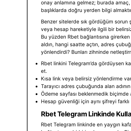
onay anlamına gelmez; burada amaç, ku
başlıklarda doğru yerden bilgi almaktır
Benzer sitelerde sık gördüğüm sorun ş
veya hesap hareketiyle ilgili bir belirs
Bu yüzden Rbet bağlantısına girerken k
aldın, hangi saatte açtın, adres çubu
yönlendirdi? Bunları zihninde netleştir
Rbet linkini Telegram’da gördüysen ka
et.
Kısa link veya belirsiz yönlendirme va
Tarayıcı adres çubuğunda alan adının
Ödeme sayfası beklenmedik biçimde aç
Hesap güvenliği için aynı şifreyi farklı
Rbet Telegram Linkinde Kullan
Rbet Telegram linkinde en yaygın kafa