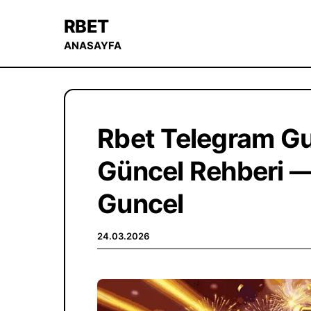
RBET
ANASAYFA
Rbet Telegram Gu
Güncel Rehberi 
Guncel
24.03.2026