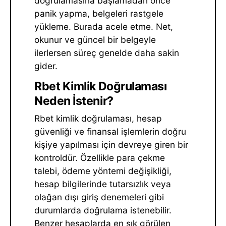
doğrulamasına başlamadan önce
panik yapma, belgeleri rastgele
yükleme. Burada acele etme. Net,
okunur ve güncel bir belgeyle
ilerlersen süreç genelde daha sakin
gider.
Rbet Kimlik Doğrulaması
Neden İstenir?
Rbet kimlik doğrulaması, hesap
güvenliği ve finansal işlemlerin doğru
kişiye yapılması için devreye giren bir
kontroldür. Özellikle para çekme
talebi, ödeme yöntemi değişikliği,
hesap bilgilerinde tutarsızlık veya
olağan dışı giriş denemeleri gibi
durumlarda doğrulama istenebilir.
Benzer hesaplarda en sık görülen