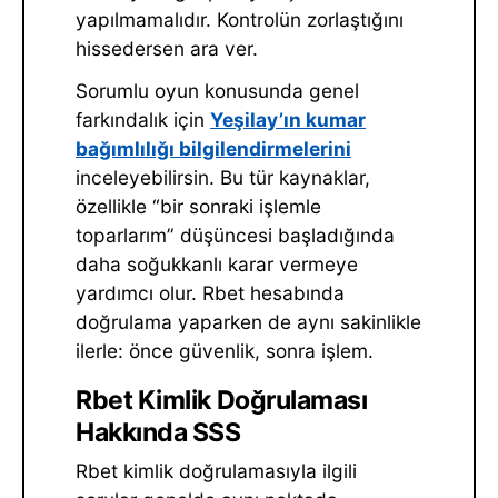
yapılmamalıdır. Kontrolün zorlaştığını
hissedersen ara ver.
Sorumlu oyun konusunda genel
farkındalık için
Yeşilay’ın kumar
bağımlılığı bilgilendirmelerini
inceleyebilirsin. Bu tür kaynaklar,
özellikle “bir sonraki işlemle
toparlarım” düşüncesi başladığında
daha soğukkanlı karar vermeye
yardımcı olur. Rbet hesabında
doğrulama yaparken de aynı sakinlikle
ilerle: önce güvenlik, sonra işlem.
Rbet Kimlik Doğrulaması
Hakkında SSS
Rbet kimlik doğrulamasıyla ilgili