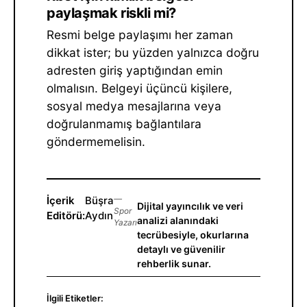
paylaşmak riskli mi?
Resmi belge paylaşımı her zaman
dikkat ister; bu yüzden yalnızca doğru
adresten giriş yaptığından emin
olmalısın. Belgeyi üçüncü kişilere,
sosyal medya mesajlarına veya
doğrulanmamış bağlantılara
göndermemelisin.
İçerik
Büşra
—
Dijital yayıncılık ve veri
Spor
Editörü:
Aydın
analizi alanındaki
Yazarı
tecrübesiyle, okurlarına
detaylı ve güvenilir
rehberlik sunar.
İlgili Etiketler: