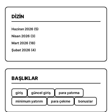
DIZIN
Haziran 2026 (5)
Nisan 2026 (3)
Mart 2026 (18)
Şubat 2026 (4)
BAŞLIKLAR
giriş
güncel giriş
para yatırma
minimum yatırım
para çekme
bonuslar