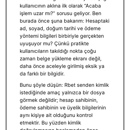
kullanıcının aklına ilk olarak “Acaba
işlem uzar mı?” sorusu geliyor. Ben
burada önce şuna bakarım: Hesaptaki
ad, soyad, doğum tarihi ve ödeme
yöntemi bilgileri birbiriyle gerçekten
uyuşuyor mu? Çünkü pratikte
kullanıcıların takıldığı nokta çoğu
zaman belge yükleme ekranı değil,
daha önce aceleyle girilmiş eksik ya
da farklı bir bilgidir.
Bunu şöyle düşün: Rbet senden kimlik
istediğinde amaç yalnızca bir dosya
görmek değildir; hesap sahibinin,
ödeme sahibinin ve üyelik bilgilerinin
aynı kişiye ait olduğunu kontrol
etmektir. Bu yüzden kimlik