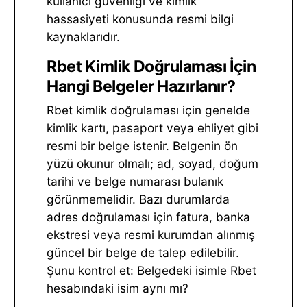
kullanıcı güvenliği ve kimlik
hassasiyeti konusunda resmi bilgi
kaynaklarıdır.
Rbet Kimlik Doğrulaması İçin
Hangi Belgeler Hazırlanır?
Rbet kimlik doğrulaması için genelde
kimlik kartı, pasaport veya ehliyet gibi
resmi bir belge istenir. Belgenin ön
yüzü okunur olmalı; ad, soyad, doğum
tarihi ve belge numarası bulanık
görünmemelidir. Bazı durumlarda
adres doğrulaması için fatura, banka
ekstresi veya resmi kurumdan alınmış
güncel bir belge de talep edilebilir.
Şunu kontrol et: Belgedeki isimle Rbet
hesabındaki isim aynı mı?