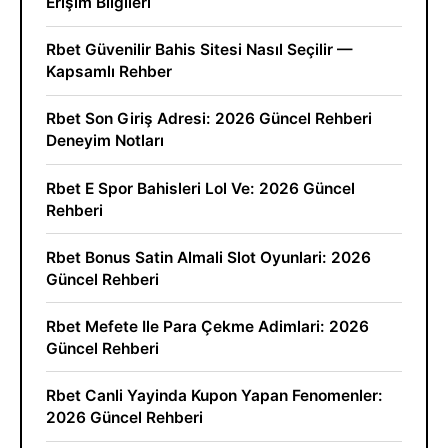
Erişim Bilgileri
Rbet Güvenilir Bahis Sitesi Nasıl Seçilir —
Kapsamlı Rehber
Rbet Son Giriş Adresi: 2026 Güncel Rehberi
Deneyim Notları
Rbet E Spor Bahisleri Lol Ve: 2026 Güncel
Rehberi
Rbet Bonus Satin Almali Slot Oyunlari: 2026
Güncel Rehberi
Rbet Mefete Ile Para Çekme Adimlari: 2026
Güncel Rehberi
Rbet Canli Yayinda Kupon Yapan Fenomenler:
2026 Güncel Rehberi