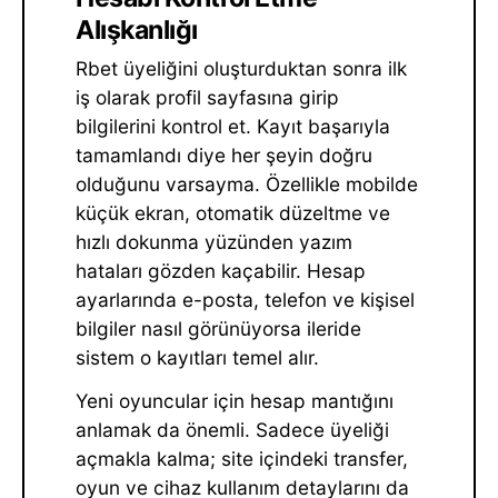
Alışkanlığı
Rbet üyeliğini oluşturduktan sonra ilk
iş olarak profil sayfasına girip
bilgilerini kontrol et. Kayıt başarıyla
tamamlandı diye her şeyin doğru
olduğunu varsayma. Özellikle mobilde
küçük ekran, otomatik düzeltme ve
hızlı dokunma yüzünden yazım
hataları gözden kaçabilir. Hesap
ayarlarında e-posta, telefon ve kişisel
bilgiler nasıl görünüyorsa ileride
sistem o kayıtları temel alır.
Yeni oyuncular için hesap mantığını
anlamak da önemli. Sadece üyeliği
açmakla kalma; site içindeki transfer,
oyun ve cihaz kullanım detaylarını da