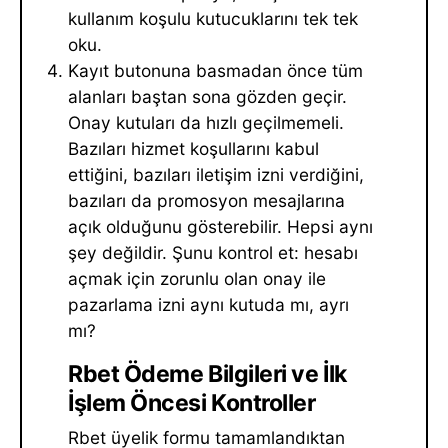
kullanım koşulu kutucuklarını tek tek
oku.
Kayıt butonuna basmadan önce tüm
alanları baştan sona gözden geçir.
Onay kutuları da hızlı geçilmemeli.
Bazıları hizmet koşullarını kabul
ettiğini, bazıları iletişim izni verdiğini,
bazıları da promosyon mesajlarına
açık olduğunu gösterebilir. Hepsi aynı
şey değildir. Şunu kontrol et: hesabı
açmak için zorunlu olan onay ile
pazarlama izni aynı kutuda mı, ayrı
mı?
Rbet Ödeme Bilgileri ve İlk
İşlem Öncesi Kontroller
Rbet üyelik formu tamamlandıktan