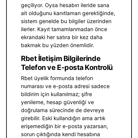
geçiliyor. Oysa hesabın ileride sana
ait olduğunu kanıtlaman gerektiğinde,
sistem genelde bu bilgiler üzerinden
ilerler. Kayıt tamamlanmadan önce
ekrandaki her satıra bir kez daha
bakmak bu yüzden önemlidir.
Rbet İletişim Bilgilerinde
Telefon ve E-posta Kontrolü
Rbet üyelik formunda telefon
numarası ve e-posta adresi sadece
bildirim için kullanılmaz; şifre
yenileme, hesap güvenliği ve
doğrulama sürecinde de devreye
girebilir. Eski kullandığın ama artık
erişemediğin bir e-posta yazarsan,
sorun çıktığında kendi hesabına