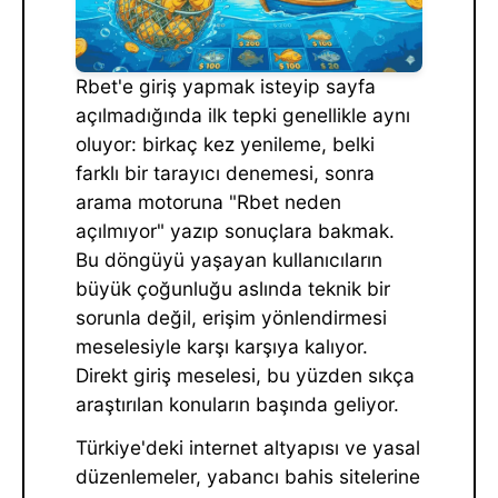
Rbet'e giriş yapmak isteyip sayfa
açılmadığında ilk tepki genellikle aynı
oluyor: birkaç kez yenileme, belki
farklı bir tarayıcı denemesi, sonra
arama motoruna "Rbet neden
açılmıyor" yazıp sonuçlara bakmak.
Bu döngüyü yaşayan kullanıcıların
büyük çoğunluğu aslında teknik bir
sorunla değil, erişim yönlendirmesi
meselesiyle karşı karşıya kalıyor.
Direkt giriş meselesi, bu yüzden sıkça
araştırılan konuların başında geliyor.
Türkiye'deki internet altyapısı ve yasal
düzenlemeler, yabancı bahis sitelerine