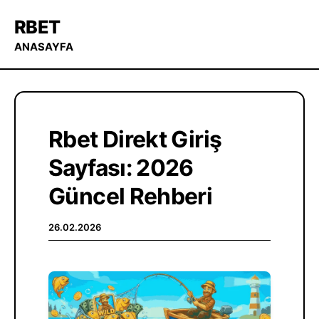
RBET
ANASAYFA
Rbet Direkt Giriş
Sayfası: 2026
Güncel Rehberi
26.02.2026