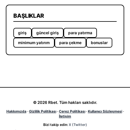
BAŞLIKLAR
giriş
güncel giriş
para yatırma
minimum yatırım
para çekme
bonuslar
© 2026 Rbet. Tüm hakları saklıdır.
Hakkımızda
·
Gizlilik Politikası
·
Çerez Politikası
·
Kullanıcı Sözleşmesi
·
İletişim
Bizi takip edin:
X (Twitter)