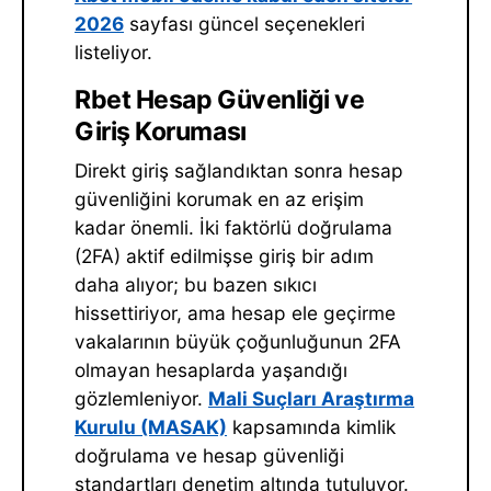
2026
sayfası güncel seçenekleri
listeliyor.
Rbet Hesap Güvenliği ve
Giriş Koruması
Direkt giriş sağlandıktan sonra hesap
güvenliğini korumak en az erişim
kadar önemli. İki faktörlü doğrulama
(2FA) aktif edilmişse giriş bir adım
daha alıyor; bu bazen sıkıcı
hissettiriyor, ama hesap ele geçirme
vakalarının büyük çoğunluğunun 2FA
olmayan hesaplarda yaşandığı
gözlemleniyor.
Mali Suçları Araştırma
Kurulu (MASAK)
kapsamında kimlik
doğrulama ve hesap güvenliği
standartları denetim altında tutuluyor.