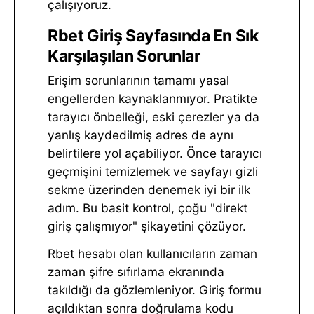
çalışıyoruz.
Rbet Giriş Sayfasında En Sık
Karşılaşılan Sorunlar
Erişim sorunlarının tamamı yasal
engellerden kaynaklanmıyor. Pratikte
tarayıcı önbelleği, eski çerezler ya da
yanlış kaydedilmiş adres de aynı
belirtilere yol açabiliyor. Önce tarayıcı
geçmişini temizlemek ve sayfayı gizli
sekme üzerinden denemek iyi bir ilk
adım. Bu basit kontrol, çoğu "direkt
giriş çalışmıyor" şikayetini çözüyor.
Rbet hesabı olan kullanıcıların zaman
zaman şifre sıfırlama ekranında
takıldığı da gözlemleniyor. Giriş formu
açıldıktan sonra doğrulama kodu