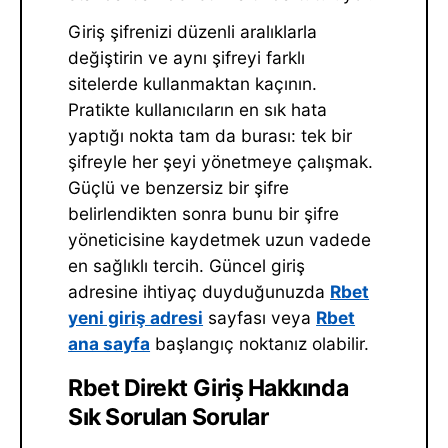
Giriş şifrenizi düzenli aralıklarla
değiştirin ve aynı şifreyi farklı
sitelerde kullanmaktan kaçının.
Pratikte kullanıcıların en sık hata
yaptığı nokta tam da burası: tek bir
şifreyle her şeyi yönetmeye çalışmak.
Güçlü ve benzersiz bir şifre
belirlendikten sonra bunu bir şifre
yöneticisine kaydetmek uzun vadede
en sağlıklı tercih. Güncel giriş
adresine ihtiyaç duyduğunuzda
Rbet
yeni giriş adresi
sayfası veya
Rbet
ana sayfa
başlangıç noktanız olabilir.
Rbet Direkt Giriş Hakkında
Sık Sorulan Sorular