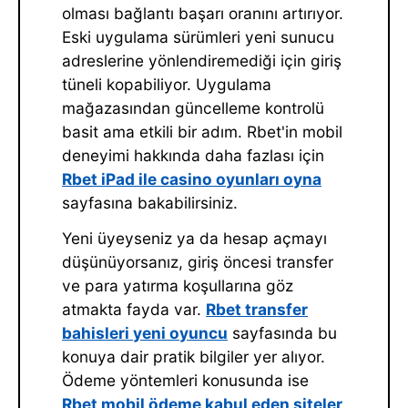
olması bağlantı başarı oranını artırıyor.
Eski uygulama sürümleri yeni sunucu
adreslerine yönlendiremediği için giriş
tüneli kopabiliyor. Uygulama
mağazasından güncelleme kontrolü
basit ama etkili bir adım. Rbet'in mobil
deneyimi hakkında daha fazlası için
Rbet iPad ile casino oyunları oyna
sayfasına bakabilirsiniz.
Yeni üyeyseniz ya da hesap açmayı
düşünüyorsanız, giriş öncesi transfer
ve para yatırma koşullarına göz
atmakta fayda var.
Rbet transfer
bahisleri yeni oyuncu
sayfasında bu
konuya dair pratik bilgiler yer alıyor.
Ödeme yöntemleri konusunda ise
Rbet mobil ödeme kabul eden siteler