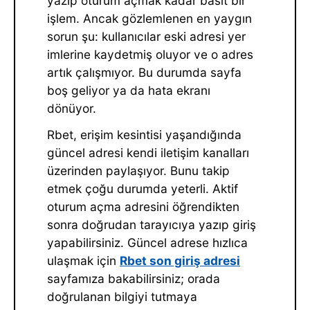
yazıp oturum açmak kadar basit bir
işlem. Ancak gözlemlenen en yaygın
sorun şu: kullanıcılar eski adresi yer
imlerine kaydetmiş oluyor ve o adres
artık çalışmıyor. Bu durumda sayfa
boş geliyor ya da hata ekranı
dönüyor.
Rbet, erişim kesintisi yaşandığında
güncel adresi kendi iletişim kanalları
üzerinden paylaşıyor. Bunu takip
etmek çoğu durumda yeterli. Aktif
oturum açma adresini öğrendikten
sonra doğrudan tarayıcıya yazıp giriş
yapabilirsiniz. Güncel adrese hızlıca
ulaşmak için
Rbet son giriş adresi
sayfamıza bakabilirsiniz; orada
doğrulanan bilgiyi tutmaya