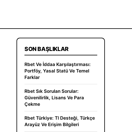
SON BAŞLIKLAR
Rbet Ve İddaa Karşılaştırması:
Portföy, Yasal Statü Ve Temel
Farklar
Rbet Sık Sorulan Sorular:
Güvenilirlik, Lisans Ve Para
Çekme
Rbet Türkiye: Tl Desteği, Türkçe
Arayüz Ve Erişim Bilgileri