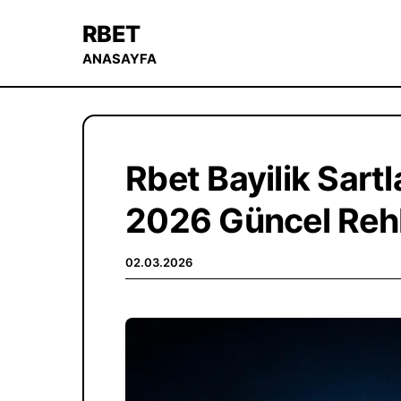
RBET
ANASAYFA
Rbet Bayilik Sartl
2026 Güncel Reh
02.03.2026