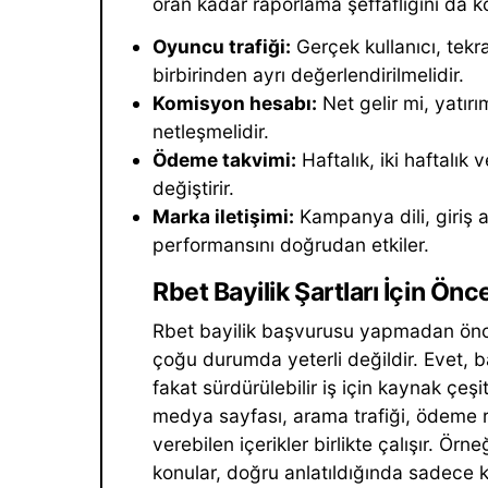
oran kadar raporlama şeffaflığını da 
Oyuncu trafiği:
Gerçek kullanıcı, tekr
birbirinden ayrı değerlendirilmelidir.
Komisyon hesabı:
Net gelir mi, yatırı
netleşmelidir.
Ödeme takvimi:
Haftalık, iki haftalık
değiştirir.
Marka iletişimi:
Kampanya dili, giriş a
performansını doğrudan etkiler.
Rbet Bayilik Şartları İçin Ön
Rbet bayilik başvurusu yapmadan önc
çoğu durumda yeterli değildir. Evet, baz
fakat sürdürülebilir iş için kaynak çeşi
medya sayfası, arama trafiği, ödeme re
verebilen içerikler birlikte çalışır. Örn
konular, doğru anlatıldığında sadece ka