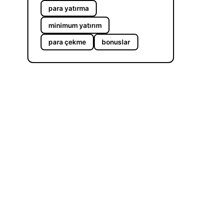
para yatırma
minimum yatırım
para çekme
bonuslar