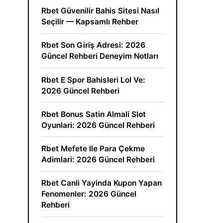
Rbet Güvenilir Bahis Sitesi Nasıl
Seçilir — Kapsamlı Rehber
Rbet Son Giriş Adresi: 2026
Güncel Rehberi Deneyim Notları
Rbet E Spor Bahisleri Lol Ve:
2026 Güncel Rehberi
Rbet Bonus Satin Almali Slot
Oyunlari: 2026 Güncel Rehberi
Rbet Mefete Ile Para Çekme
Adimlari: 2026 Güncel Rehberi
Rbet Canli Yayinda Kupon Yapan
Fenomenler: 2026 Güncel
Rehberi