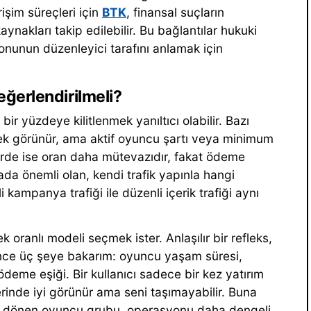
işim süreçleri için
BTK
, finansal suçların
aynakları takip edilebilir. Bu bağlantılar hukuki
nunun düzenleyici tarafını anlamak için
eğerlendirilmeli?
ir yüzdeye kilitlenmek yanıltıcı olabilir. Bazı
ek görünür, ama aktif oyuncu şartı veya minimum
lerde ise oran daha mütevazıdır, fakat ödeme
ada önemli olan, kendi trafik yapınla hangi
kampanya trafiği ile düzenli içerik trafiği aynı
ranlı modeli seçmek ister. Anlaşılır bir refleks,
ce üç şeye bakarım: oyuncu yaşam süresi,
ödeme eşiği. Bir kullanıcı sadece bir kez yatırım
rinde iyi görünür ama seni taşımayabilir. Buna
li dönen oyuncu grubu, operasyonu daha dengeli