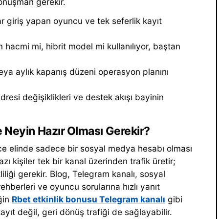
konuşman gerekir.
ar giriş yapan oyuncu ve tek seferlik kayıt
m hacmi mi, hibrit model mi kullanılıyor, baştan
 veya aylık kapanış düzeni operasyon planını
dresi değişiklikleri ve destek akışı bayinin
ce Neyin Hazır Olması Gerekir?
e elinde sadece bir sosyal medya hesabı olması
ı kişiler tek bir kanal üzerinden trafik üretir;
tliliği gerekir. Blog, Telegram kanalı, sosyal
hberleri ve oyuncu sorularına hızlı yanıt
eğin
Rbet etkinlik bonusu Telegram kanalı
gibi
yıt değil, geri dönüş trafiği de sağlayabilir.