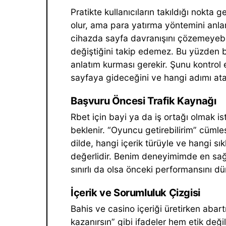
Pratikte kullanıcıların takıldığı nokta g
olur, ama para yatırma yöntemini anl
cihazda sayfa davranışını çözemeyebili
değiştiğini takip edemez. Bu yüzden ba
anlatım kurması gerekir. Şunu kontrol e
sayfaya gideceğini ve hangi adımı ata
Başvuru Öncesi Trafik Kaynağı
Rbet için bayi ya da iş ortağı olmak is
beklenir. “Oyuncu getirebilirim” cümles
dilde, hangi içerik türüyle ve hangi sı
değerlidir. Benim deneyimimde en sağlı
sınırlı da olsa önceki performansını dü
İçerik ve Sorumluluk Çizgisi
Bahis ve casino içeriği üretirken abart
kazanırsın” gibi ifadeler hem etik de